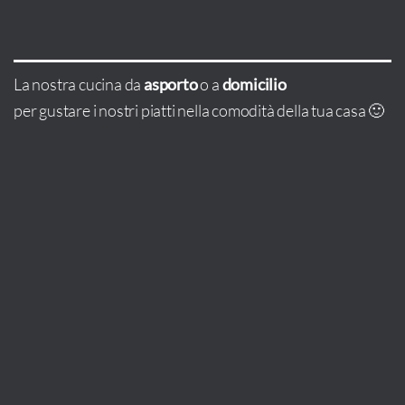
La nostra cucina da
asporto
o a
domicilio
per gustare i nostri piatti nella comodità della tua casa 🙂